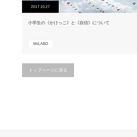
2017.10.27
小学生の《かけっこ》と《自信》について
MsLABO
トップページに戻る