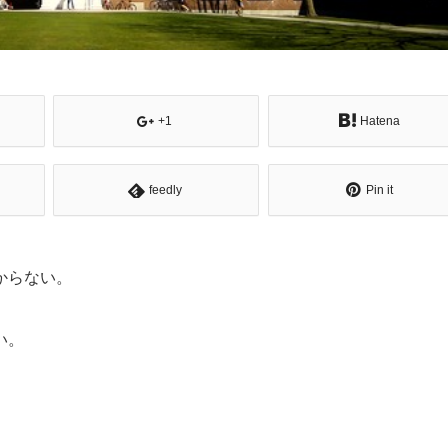
+1
Hatena
feedly
Pin it
からない。
い。