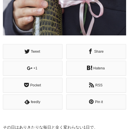
Tweet
Share
+1
Hatena
Pocket
RSS
feedly
Pin it
その日はありきたりな毎日と全く変わらない1日で、