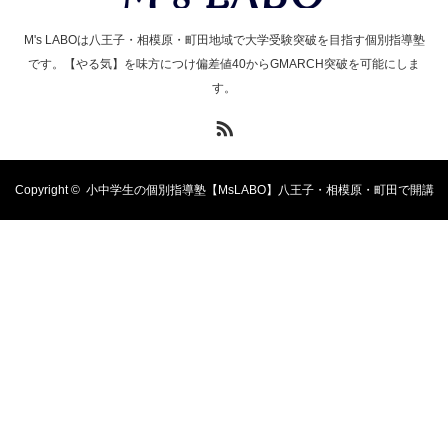
M's LABOは八王子・相模原・町田地域で大学受験突破を目指す個別指導塾
です。【やる気】を味方につけ偏差値40からGMARCH突破を可能にしま
す。
RSS
Copyright ©
小中学生の個別指導塾【MsLABO】八王子・相模原・町田で開講