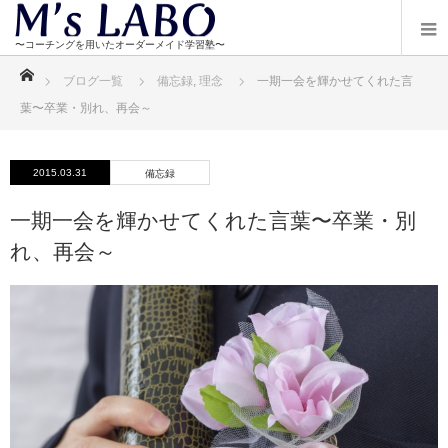
ホーム
ブログ一覧
備忘録
,
理念
一期一会を輝かせてくれた言
葉〜卒業・別れ、再会～
2015.03.31
備忘録
一期一会を輝かせてくれた言葉〜卒業・別
れ、再会～