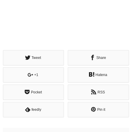
Tweet
Share
+1
Hatena
Pocket
RSS
feedly
Pin it